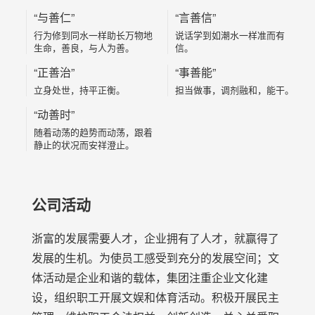
“与善仁”
“言善信”
行为修到同水一样助长万物地
说话学到如潮水一样准而有
生命，善良，与人为善。
信。
“正善治”
“事善能”
立身处世，持平正衡。
担当做事，调剂融和，能干。
“动善时”
随着动荡的趋势而动荡，跟着
静止的状况而安祥澄止。
公司活动
浙富的发展需要人才，企业拥有了人才，就赢得了
发展的生机。为使员工感受到充分的发展空间；文
体活动是企业和谐的载体，集团注重企业文化建
设，组织职工开展文娱和体育活动。积极开展民主