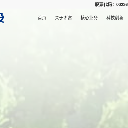
股票代码：00226
首页
关于浙富
核心业务
科技创新
集团概括
高碳减排
环保研发团队
公司动态
浙富资本
人才招聘
董事长致辞
深度低碳
水电研发团队
行业新闻
浙富科技园
商务合作
浙富
核电
定期
可持续发展
社会责任
产业