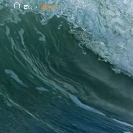
首页
廉洁浙富